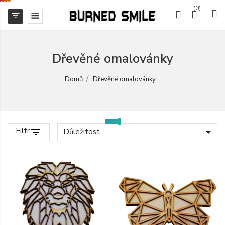
(0)


Dřevěné omalovánky
Domů
Dřevěné omalovánky
Filtr
filter_list

Důležitost