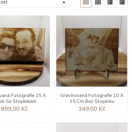





tost
vaná Fotografie 15 X
Gravírovaná Fotografie 10 X
cm Se Stojánkem
15 Cm Bez Stojánku
Cena
Cena
899,00 Kč
349,00 Kč