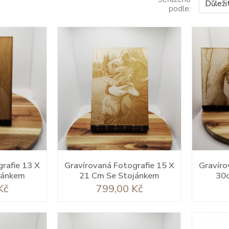
Důleži
podle:
rafie 13 X
Gravírovaná Fotografie 15 X
Gravíro
jánkem
21 Cm Se Stojánkem
30
Cena
Kč
799,00 Kč