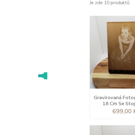
Je zde 10 produktů
Gravírovaná Fotog
18 Cm Se Sto
Cena
699,00 