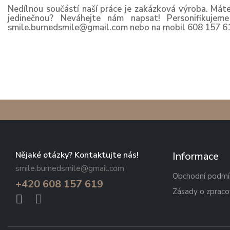
Nedílnou součástí naší práce je zakázková výroba. Máte
jedinečnou? Neváhejte nám napsat! Personifikujem
smile.burnedsmile@gmail.com nebo na mobil 608 157 6
Nějaké otázky? Kontaktujte nás!
Informace
smile.burnedsmile@gmail.com
Obchodní podmí
+420 608 157 619
Zásady o zpraco