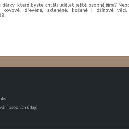
 dárky, které byste chtěli udělat ještě osobnějšími? Neb
e kovové, dřevěné, skleněné, kožené i džínové věci
19.
nky
vání osobních údajů