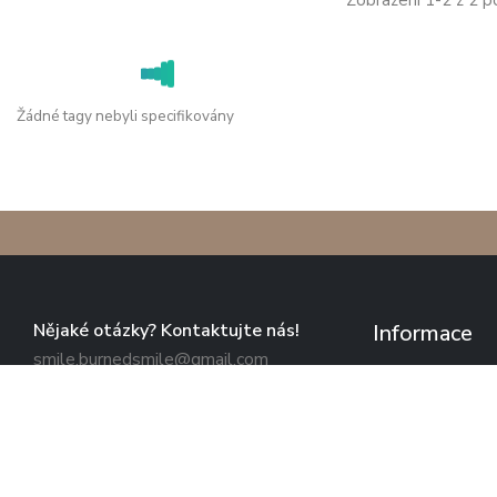
Zobrazení 1-2 z 2 p
Žádné tagy nebyli specifikovány
Nějaké otázky? Kontaktujte nás!
Informace
smile.burnedsmile@gmail.com
Obchodní podmí
+420 608 157 619
Zásady o zpraco