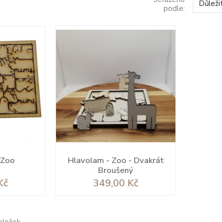
Důleži
podle:
 Zoo
Hlavolam - Zoo - Dvakrát
Broušený
Cena
Kč
349,00 Kč