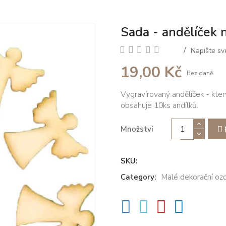
Sada - andělíček 
Napište sv
19,00 Kč
Bez daně
Vygravírovaný andělíček - kter
obsahuje 10ks andílků.
Množství
SKU:
Category:
Malé dekorační oz