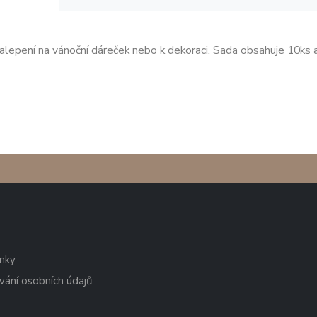
nalepení na vánoční dáreček nebo k dekoraci. Sada obsahuje 10ks a
nky
vání osobních údajů