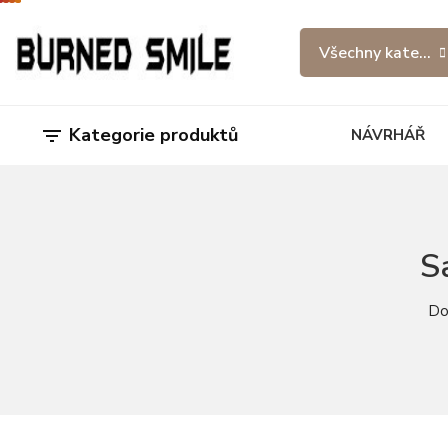
Všechny kategor
Kategorie produktů

NÁVRHÁŘ
S
D