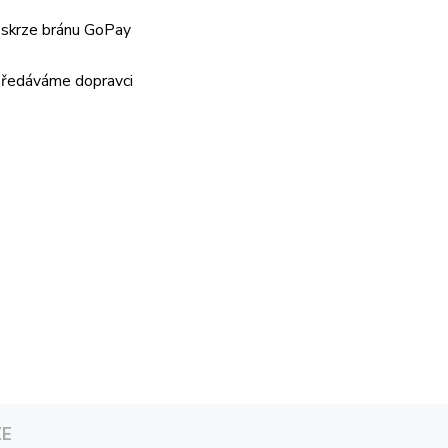
 skrze bránu GoPay
předáváme dopravci
ZE