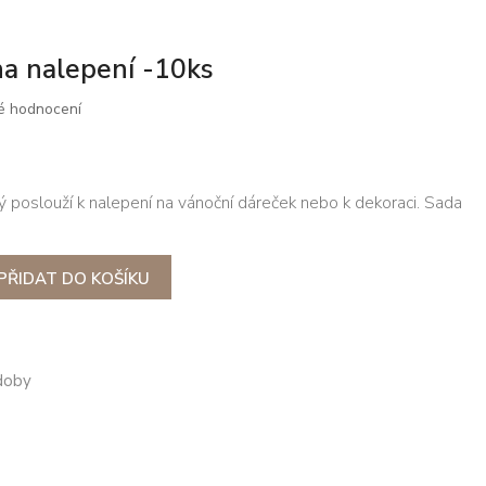
na nalepení -10ks
é hodnocení
ý poslouží k nalepení na vánoční dáreček nebo k dekoraci. Sada
PŘIDAT DO KOŠÍKU
doby